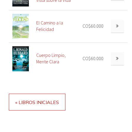
Vista sobre la Vida
El Camino a la
CO$60.000
Felicidad
Cuerpo Limpio,
CO$60.000
Mente Clara
« LIBROS INICIALES