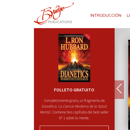
INTRODUCCIÓN
L
FOLLETO GRATUITO
Completamente gratis, un fragmento de
Dianética: La Ciencia Moderna de la Salud
Mental
. Contiene tres capítulos del best-seller
Nº 1 sobre la mente.