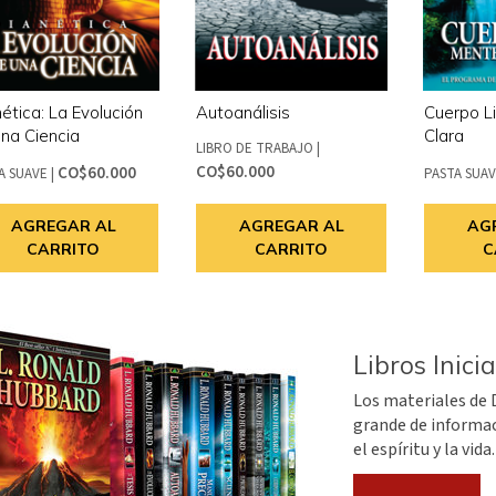
ética: La Evolución
Autoanálisis
Cuerpo L
na Ciencia
Clara
LIBRO DE TRABAJO
|
CO$60.000
CO$60.000
A SUAVE
|
PASTA SUA
AGREGAR AL
AGREGAR AL
AG
CARRITO
CARRITO
C
Libros Inicia
Los materiales de 
grande de informac
el espíritu y la vida.