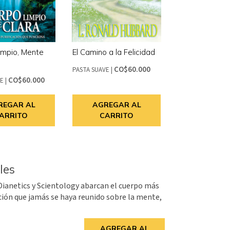
impio, Mente
El Camino a la Felicidad
CO$60.000
PASTA SUAVE
|
CO$60.000
VE
|
REGAR AL
AGREGAR AL
ARRITO
CARRITO
les
Dianetics y Scientology abarcan el cuerpo más
ión que jamás se haya reunido sobre la mente,
AGREGAR AL