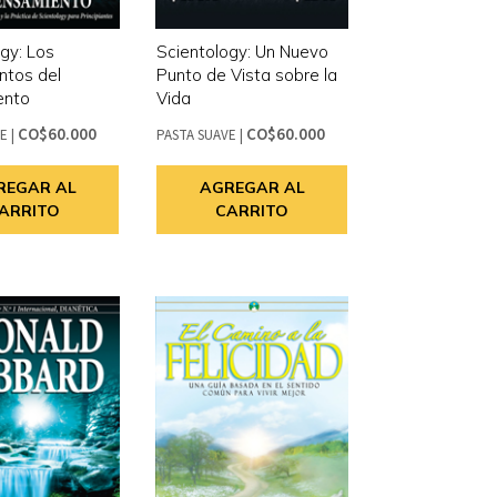
gy: Los
Scientology: Un Nuevo
tos del
Punto de Vista sobre la
ento
Vida
CO$60.000
CO$60.000
VE
|
PASTA SUAVE
|
REGAR AL
AGREGAR AL
ARRITO
CARRITO