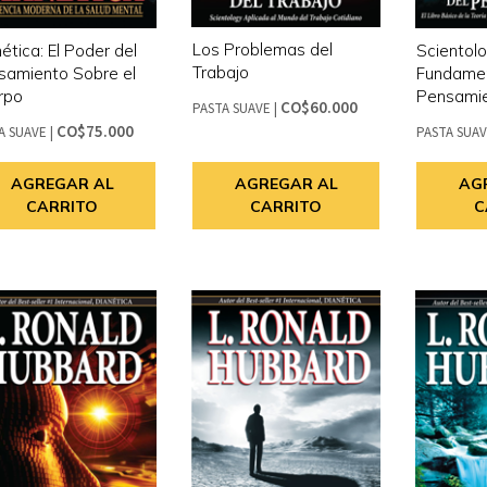
Los Problemas del
ética: El Poder del
Scientolo
Trabajo
samiento Sobre el
Fundamen
rpo
Pensami
CO$60.000
PASTA SUAVE
|
CO$75.000
A SUAVE
|
PASTA SUA
AGREGAR AL
AGREGAR AL
AG
CARRITO
CARRITO
C