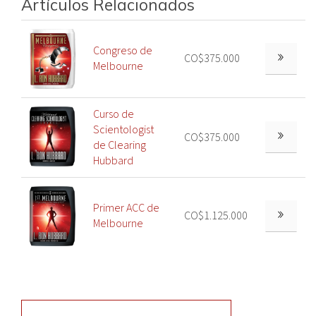
Artículos Relacionados
Congreso de
CO$375.000
Melbourne
Curso de
Scientologist
CO$375.000
de Clearing
Hubbard
Primer ACC de
CO$1.125.000
Melbourne